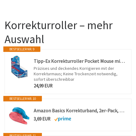
Korrekturroller – mehr
Auswahl
BESTSELLER NR. 9
Tipp-Ex Korrekturroller Pocket Mouse mit Schutzkappe, 10 m x 4,2 mm, 10er-Pack, ideal für das Büro, das Home Office oder die Schule
Präzises und deckendes Korrigieren mit der
Korrekturmaus; Keine Trockenzeit notwendig,
sofort überschreibbar
24,99 EUR
BESTSELLER NR. 10
Amazon Basics Korrekturband, 2er-Pack, Sofort Trocknender Korrekturroller, 12m pro Rolle, Mausform, Rot und Blau
3,69 EUR
BESTSELLER NR. 11