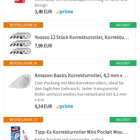
Design
3,49 EUR
BESTSELLER NR. 15
ANGEBOT
Yoosso 12 Stück Korrekturroller, Korrekturbänder 12 m x 5 mm Korrekturmaus
7,99 EUR
BESTSELLER NR. 16
ANGEBOT
Amazon Basics Korrekturroller, 4,2 mm x 6 m, 10er-Packung
10er-Packung mit Mini-Korrekturrollern, ideal für
den täglichen Gebrauch; Jeder transparente
Roller umfasst weißes Korrekturband mit 4,2 mm
x 6 m
9,34 EUR
BESTSELLER NR. 17
ANGEBOT
Tipp-Ex Korrekturroller Mini Pocket Mouse, 6 m x 5 mm, 2er-Pack, ideal für das Büro, das Homeoffice oder die Schule
Keine Trockenzeit notwendig, sofort