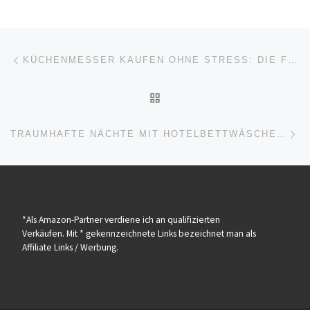
Beitragsnavigation
Vorheriger Beitrag
KÜCHENMESSER KAUFEN OHNE STRESS: DIE FÜNF VORTEILE DER ONLINEBESTELLUNG
ZURÜCK ZUR BEITRAGSL
Nä
TRAUMHAFTE NÄCHTE MIT HOTELBETTWÄSCHE: HOLEN SIE SICH DEN HOTELKOMFORT NACH HAUSE
*Als Amazon-Partner verdiene ich an qualifizierten
Verkäufen. Mit * gekennzeichnete Links bezeichnet man als
Affiliate Links / Werbung.