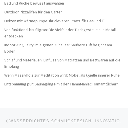
Bad und Küche bewusst auswählen
Outdoor Pizzaöfen für den Garten
Heizen mit Wärmepumpe: Ihr cleverer Ersatz für Gas und Öl
Von funktional bis filigran: Die Vielfalt der Tischgestelle aus Metall
entdecken
Indoor Air Quality im eigenen Zuhause: Saubere Luft beginnt am
Boden
Schlaf und Materialien: Einfluss von Matratzen und Bettwaren auf die
Erholung
Wenn Massivholz zur Meditation wird: Möbel als Quelle innerer Ruhe
Entspannung pur: Saunagänge mit den HamaManiac Hamamtüchern
Beitragsnavigation
Vorheriger Beitrag
WASSERDICHTES SCHMUCKDESIGN: INNOVATIONEN FÜR KREATIVE HEIMWERKER