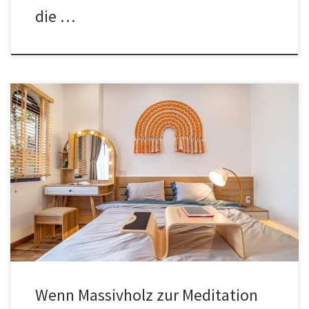
die …
Ein Massivholz-Kleiderschrank kann mehr sein als Stauraum: Er wirkt
als ruhiger Fixpunkt im Raum und unterstützt eine Atmosphäre der
Gelassenheit. Die Kombination aus natürlichem Material,
reduzierter Formgebung und funktionaler Ordnung fördert ein
Umfeld, das mentale Entspannung erleichtert. Wer Möbel als Teil
einer persönlichen Rückzugszone versteht, betrachtet jedes Stück
als Baustein […]
Wenn Massivholz zur Meditation