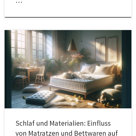
…
Schlafarchitektur 2030 beschreibt die Kombination aus
Schlafbiologie, Raumgestaltung und Hightech-Materialien, die
gemeinsam für erholsamere Nächte sorgen. Eine passende
Matratze in 120×200 gilt dabei als zentraler Baustein, weil sie
Liegekomfort, Temperaturregulation und Druckentlastung bündelt.
Der Fokus verschiebt sich von reinen Härtegraden hin zu
dynamischen Materialien, Sensorik und anpassbaren Schichten,
die Schlafphasen […]
Schlaf und Materialien: Einfluss
von Matratzen und Bettwaren auf