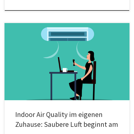
Die meiste Zeit verbringen wir in geschlossenen Räumen – zu
Hause, im Büro oder im Auto. Trotzdem wird die Qualität der
Raumluft oft unterschätzt. Sta6ub, Pollen, Tierhaare und Gerüche
sammeln sich nicht nur sichtbar auf Oberflächen, sondern auch
unsichtbar in der Luft. Gerade im Wohnbereich beeinflusst das
direkt das persönliche […]
Indoor Air Quality im eigenen
Zuhause: Saubere Luft beginnt am