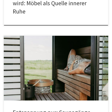
wird: Möbel als Quelle innerer
Ruhe
Ein Besuch in der Sauna ist wie ein Kurzurlaub für Körper und
Seele. Die wohltuende Hitze, das sanfte Schwitzen und die
Ruhephasen zwischendurch sind Balsam für unsere gestressten
Gemüter. Aber hast du schon mal über das perfekte Saunatuch
nachgedacht? Hier kommen die HamaManiac Hamamtücher ins
Spiel, die dein Saunaerlebnis auf […]