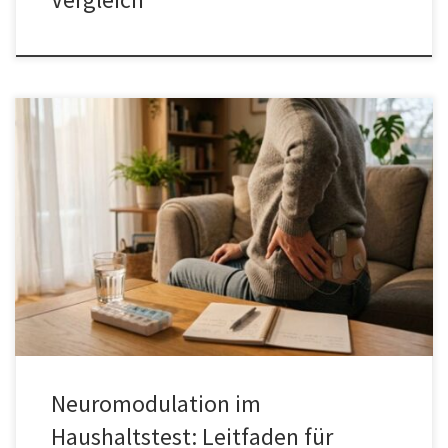
Chronische Schmerzen begleiten viele Menschen durch den
gesamten Tagesablauf, vom morgendlichen Aufstehen bis zum
Einschlafen. Konventionelle Therapieansätze wie Medikamente
oder physikalische Therapie stoßen dabei oft an ihre Grenzen.
Genau hier setzt Neuromodulation bei Schmerzen an: ein
Verfahren, das gezielt auf das Nervensystem einwirkt, um
Schmerzempfinden zu regulieren, Muskelfunktionen zu
unterstützen […]
Neuromodulation im
Haushaltstest: Leitfaden für