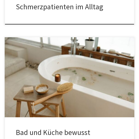
Schmerzpatienten im Alltag
Orientierung für den modernen Wohnalltag Wer Bad oder Küche
plant, trifft Entscheidungen, die viele Jahre sichtbar und spürbar
bleiben. Armaturen, Spülen, Waschbecken und Wannen sind keine
nebensächlichen Details, sondern tägliche Begleiter. Wir öffnen
Wasser mehrmals am Tag, reinigen, kochen, pflegen uns und
erwarten dabei Komfort, Hygiene und zuverlässige Technik. Für
[…]
Bad und Küche bewusst