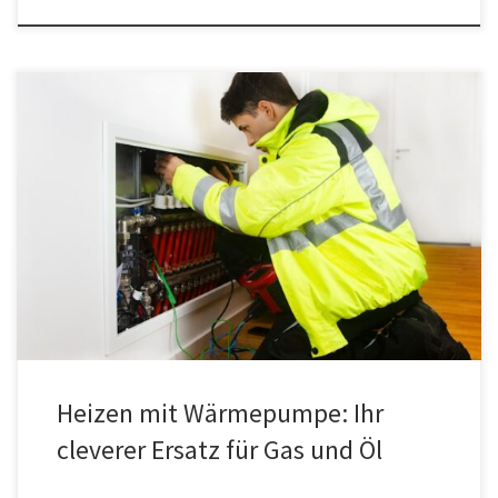
In Zeiten steigender Energiekosten und der zunehmenden
Notwendigkeit zur Reduktion von CO₂-Emissionen suchen immer
mehr Hausbesitzer nach nachhaltigen Alternativen zum
traditionellen Heizen mit Gas oder Öl. Eine Wärmepumpe bietet
hier eine effiziente und umweltfreundliche Lösung. Sie nutzt die in
der Umwelt gespeicherte Wärme und wandelt diese in
Heizenergie um. Doch […]
Heizen mit Wärmepumpe: Ihr
cleverer Ersatz für Gas und Öl