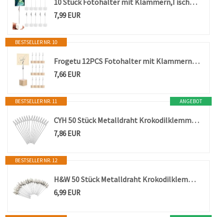
10 Stück Fotohalter mit Klammern,Tischkartenhalter Clips,Kartenhalter Tisch,Foto Halter mit Klammer,Kartenständer,Postkartenhalter Holz Fotoständer Clip für Hausdekoration,Party,Büro,Hochzeits
7,99 EUR
BESTSELLER NR. 10
Frogetu 12PCS Fotohalter mit Klammern,Memo Clip Halter Ständer,Notizhalter,Fotoständer,Fotoaufsteller,Kartenhalter Tisch,Zettelhalter,Postkartenhalter,Fotohalter,Notizzettel Halter,Memohalter Klemmen
7,66 EUR
BESTSELLER NR. 11
ANGEBOT
CYH 50 Stück Metalldraht Krokodilklemmen, Karte Hinweis Foto Memo Clip Halter Ständer, für Fotokarte Hinweis Memo Büroklammer, DIY Hochzeit Geburtstag Party Tischdeko, CYH190-1
7,86 EUR
BESTSELLER NR. 12
H&W 50 Stück Metalldraht Krokodilklemmen,Langschwänzige Memo Clip Tischnummernhalter,Platzkartenhalter,Bildhalter für Handwerk,Karte,Memo,Foto,Bildständer,Notiz,Party,Hochzeit
6,99 EUR