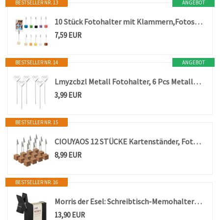
BESTSELLER NR. 13
ANGEBOT
10 Stück Fotohalter mit Klammern,Fotoständer,Memo Clip Halter,Postkartenhalter,Kartenhalter Holz,Zettelhalter,Tischkartenhalter,Fotoaufsteller Tisch,Bilderhalter Notizhalter für Hausdekoration,Büro
7,59 EUR
BESTSELLER NR. 14
ANGEBOT
Lmyzcbzl Metall Fotohalter, 6 Pcs Metalldrähte Memo Clip, Kartenhalter in Herzform, Tischnummer Clip, für Party Geburtstag Hochzeit Kuchen Dekor, 13 x 3.2 cm（Silber）
3,99 EUR
BESTSELLER NR. 15
CIOUYAOS 12 STÜCKE Kartenständer, Fotohalter mit Klammern, Memo Clip Halter, Weihnachts Kartenhalter mit Krokodilverschluss Holzsockel Fotoständer Tischkartenhalter, für Bilder Karten Notizen
8,99 EUR
BESTSELLER NR. 16
Morris der Esel: Schreibtisch-Memohalter | Niedliches Schreibtischzubehör & Bürobedarf | Schreibtischdekoration | Schreibtischbedarf: Halter & Spender | Haftnotiz-Halter |von Monkey Business (Schwarz)
13,90 EUR