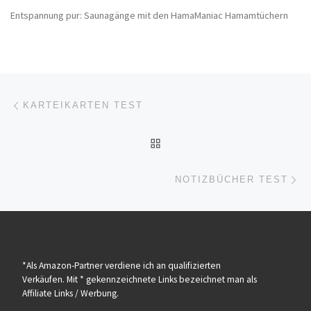
Entspannung pur: Saunagänge mit den HamaManiac Hamamtüchern
Beitragsnavigation
Vorheriger Beitrag
KARTEIKARTEN TEST
ZURÜCK ZUR BEITRAGSL
Nä
NOTIZBÜCHER TEST
*Als Amazon-Partner verdiene ich an qualifizierten
Verkäufen. Mit * gekennzeichnete Links bezeichnet man als
Affiliate Links / Werbung.