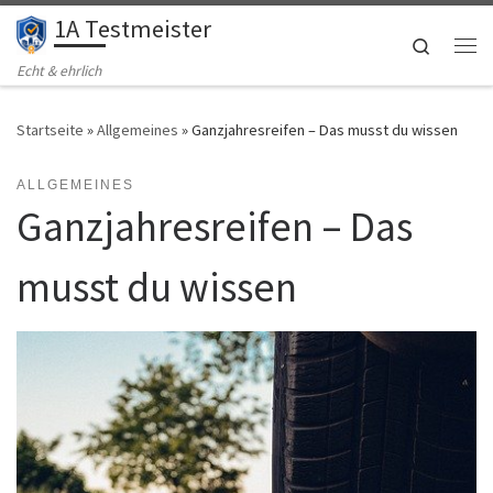
1A Testmeister
Zum Inhalt springen
Search
Me
Echt & ehrlich
Startseite
»
Allgemeines
»
Ganzjahresreifen – Das musst du wissen
ALLGEMEINES
Ganzjahresreifen – Das
musst du wissen