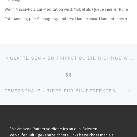
Wenn Massivholz zur Meditation wird: Möbel als Quelle innerer Ruhe
Entspannung pur: Saunagänge mit den HamaManiac Hamamtüchern
Beitragsnavigation
Vorheriger Beitrag
GLÄTTEISEN – SO TRIFFST DU DIE RICHTIGE WAHL
ZURÜCK ZUR BEITRAGSL
Nä
FEUERSCHALE – TIPPS FÜR EIN PERFEKTES LAGERFEUER
*Als Amazon-Partner verdiene ich an qualifizierten
Verkäufen. Mit * gekennzeichnete Links bezeichnet man als