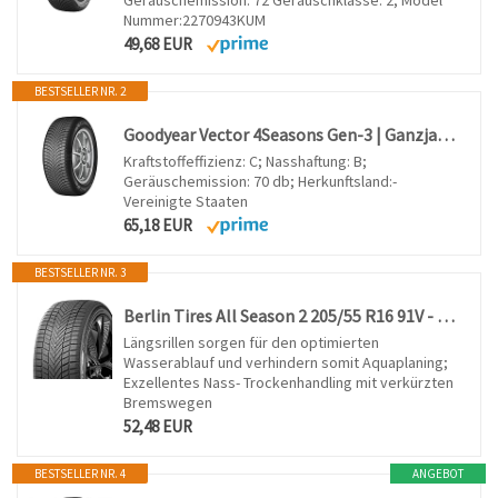
Nummer:2270943KUM
49,68 EUR
BESTSELLER NR. 2
Goodyear Vector 4Seasons Gen-3 | Ganzjahresreifen
Kraftstoffeffizienz: C; Nasshaftung: B;
Geräuschemission: 70 db; Herkunftsland:-
Vereinigte Staaten
65,18 EUR
BESTSELLER NR. 3
Berlin Tires All Season 2 205/55 R16 91V - C/C/71dB Ganzjahresreifen (PKW)
Längsrillen sorgen für den optimierten
Wasserablauf und verhindern somit Aquaplaning;
Exzellentes Nass- Trockenhandling mit verkürzten
Bremswegen
52,48 EUR
BESTSELLER NR. 4
ANGEBOT