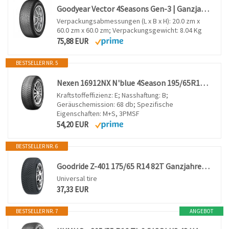
Goodyear Vector 4Seasons Gen-3 | Ganzjahresreifen
Verpackungsabmessungen (L x B x H): 20.0 zm x
60.0 zm x 60.0 zm; Verpackungsgewicht: 8.04 Kg
75,88 EUR
BESTSELLER NR. 5
Nexen 16912NX N'blue 4Season 195/65R15 91H Allwetterreifen
Kraftstoffeffizienz: E; Nasshaftung: B;
Geräuschemission: 68 db; Spezifische
Eigenschaften: M+S, 3PMSF
54,20 EUR
BESTSELLER NR. 6
Goodride Z-401 175/65 R14 82T Ganzjahresreifen GTAM T274424 ohne Felge
Universal tire
37,33 EUR
BESTSELLER NR. 7
ANGEBOT