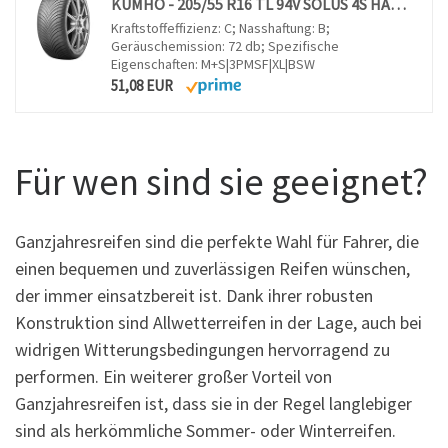
KUMHO - 205/55 R16 TL 94V SOLUS 4S HA32 XL BSW M+S 3PMSF - Ganzjahresreifen
Kraftstoffeffizienz: C; Nasshaftung: B;
Geräuschemission: 72 db; Spezifische
Eigenschaften: M+S|3PMSF|XL|BSW
51,08 EUR
Für wen sind sie geeignet?
Ganzjahresreifen sind die perfekte Wahl für Fahrer, die
einen bequemen und zuverlässigen Reifen wünschen,
der immer einsatzbereit ist. Dank ihrer robusten
Konstruktion sind Allwetterreifen in der Lage, auch bei
widrigen Witterungsbedingungen hervorragend zu
performen. Ein weiterer großer Vorteil von
Ganzjahresreifen ist, dass sie in der Regel langlebiger
sind als herkömmliche Sommer- oder Winterreifen.