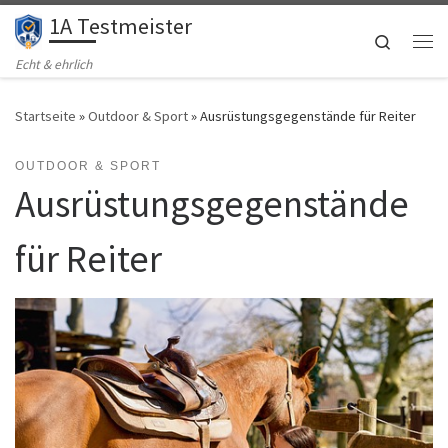
1A Testmeister
Zum Inhalt springen
Search
Me
Echt & ehrlich
Startseite
»
Outdoor & Sport
»
Ausrüstungsgegenstände für Reiter
OUTDOOR & SPORT
Ausrüstungsgegenstände
für Reiter