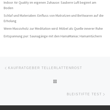
Indoor Air Quality im eigenen Zuhause: Saubere Luft beginnt am
Boden
Schlaf und Materialien: Einfluss von Matratzen und Bettwaren auf die
Erholung
Wenn Massivholz zur Meditation wird: Möbel als Quelle innerer Ruhe
Entspannung pur: Saunagänge mit den HamaManiac Hamamtüchern
Beitragsnavigation
Vorheriger Beitrag
KAUFRATGEBER TELLERLATTENROST
ZURÜCK ZUR BEITRAGSL
Nä
BLEISTIFTE TEST