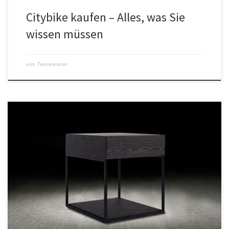
Citybike kaufen – Alles, was Sie
wissen müssen
von
Testmeister
Ein Konsolentisch ist die perfekte Ergänzung für jeden Wohnraum,
denn er kann vielseitig eingesetzt werden. Doch bevor man sich
für einen Konsolentisch entscheidet, gibt es einige Dinge zu
beachten. Was ist ein Konsolentisch? Ein Konsolentisch ist ein
kurzer, schmaler Tisch, der an eine Wand gelehnt oder an eine
Konsolle angebracht […]