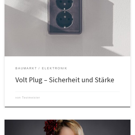
Eine Volt Plug Steckdose ist eine elektrische Steckdose, die für
den Einsatz in Europa entwickelt wurde und mit Schuko-Steckern
kompatibel ist. Sie dient zur Stromversorgung von Elektrogeräten
und ist in den meisten Wohnungen und Häusern in Europa zu
finden. Die Steckdose ist bekannt für ihre Zuverlässigkeit und
Sicherheit und wird […]
BAUMARKT
ELEKTRONIK
Volt Plug – Sicherheit und Stärke
von
Testmeister