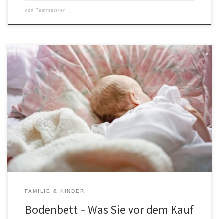
von
Testmeister
Bodenbetten gibt es in vielen verschiedenen Ausführungen. Doch
welches ist das richtige Bett für Ihr Kind? Wir geben Tipps, damit
Sie das perfekte Bodenbett finden! Was hat es mit dem
Bodenbett auf sich? Es gibt verschiedene Arten von Bodenbetten,
aber sie alle haben eines gemeinsam: Sie sind perfekt für kleine
[…]
FAMILIE & KINDER
Bodenbett – Was Sie vor dem Kauf