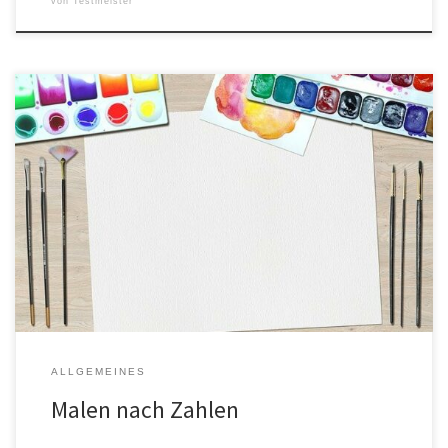
von
Testmeister
Ob es ein schöner Sonnenuntergang, eine idyllische Landschaft
oder ein abstraktes Kunstwerk sein soll – mit Malen nach Zahlen
kann jeder sein persönliches Kunstwerk erschaffen! Was ist Malen
nach Zahlen? Malen nach Zahlen ist eine beliebte Methode für
Menschen aller Altersgruppen, um Kunstwerke zu erschaffen.
Dabei wird ein Bild in […]
ALLGEMEINES
Malen nach Zahlen