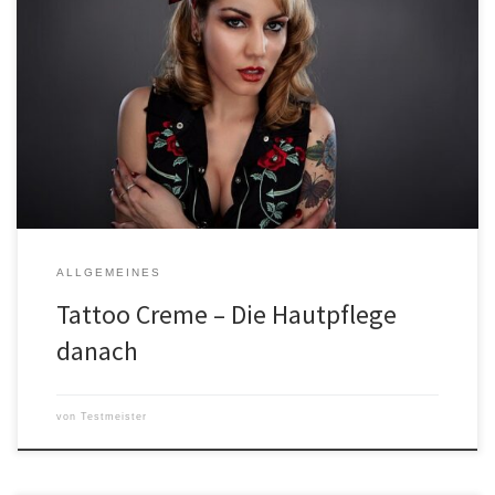
Eine Tattoo Creme ist ein spezielles Pflegeprodukt, das nach dem
Stechen eines Tattoos verwendet wird, um das Tattoo zu pflegen
und zu schützen. Es gibt verschiedene Arten von Tattoo Cremes,
die unterschiedliche Wirkstoffe enthalten und somit
unterschiedliche Eigenschaften haben. In diesem Artikel werden
wir uns genauer damit beschäftigen, wie Tattoo […]
ALLGEMEINES
Tattoo Creme – Die Hautpflege
danach
von
Testmeister