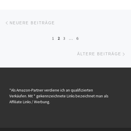
Beitrags-Navigation
Neuere Beiträge
NEUERE BEITRÄGE
1
2
3
…
6
Äl
ÄLTERE BEITRÄGE
*Als Amazon-Partner verdiene ich an qualifizierten
Verkäufen. Mit * gekennzeichnete Links bezeichnet man als
Affiliate Links / Werbung.