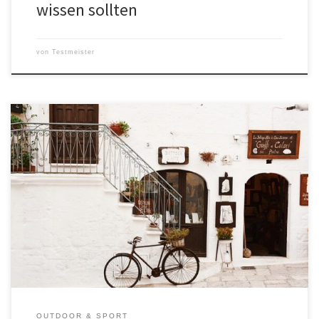
wissen sollten
von
Testmeister
Für das Citybike gibt es eine riesige Auswahl und es gibt
verschiedene Modelle für unterschiedliche Zwecke. In unserem
Ratgeber stellen wir Ihnen die verschiedenen Arten von Citybikes
vor und erklären Ihnen, worauf Sie beim Kauf achten sollten! Was
ist ein Citybike? Ein Citybike, auch bekannt als Stadtrad oder
Hollandrad, ist […]
OUTDOOR & SPORT