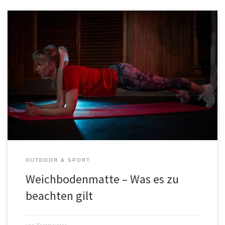
Was ist eine Weichbodenmatte? Eine Weichbodenmatte ist eine
Matte, die aus weichen Materialien wie Schaumstoff hergestellt
wird. Sie dient als Polsterung und Absorptionsschicht zwischen
dem Boden und dem Körper. Weichbodenmatten werden in der
Regel in Fitnessstudios, Yogastudios und anderen Einrichtungen
verwendet, in denen Menschen regelmäßig Sport treiben oder
sich bewegen. […]
OUTDOOR & SPORT
Weichbodenmatte – Was es zu
beachten gilt