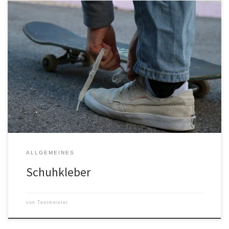
Schuhkleber sind ein unverzichtbares Tool für alle, die es lieben
ihre Schuhe zu reparieren und zu schützen. Es gibt viele
verschiedene Arten von Klebern, aber welcher ist der richtige?
Welche Eigenschaften machen einen guten Schuhkleber aus? Wie
findet man den besten Kleber für seine Bedürfnisse? Wann man
Schuhkleber benutzen sollte […]
ALLGEMEINES
Schuhkleber
von
Testmeister